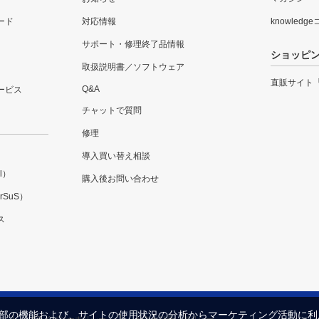
ード
対応情報
knowledg
サポート・修理終了品情報
ショッピ
取扱説明書／ソフトウェア
直販サイト
Q&A
ービス
チャットで質問
修理
導入買い替え相談
l）
購入後お問い合わせ
SuS）
ス
内の一部の機能および、サイトの使用状況の分析からマーケティング活動に
プライバシーポリシー
セキュリティポリシー