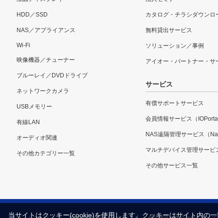
HDD／SSD
カタログ・チラシダウンロ
NAS／アプライアンス
無料貸出サービス
Wi-Fi
ソリューション／事例
映像機器／チューナー
アイオー・パートナー・サ
ブルーレイ／DVDドライブ
サービス
ネットワークカメラ
有償サポートサービス
USBメモリー
会員情報サービス（IOPorta
有線LAN
NAS遠隔管理サービス（Nar
オーディオ関連
マルチデバイス管理サービ
その他カテゴリー一覧
その他サービス一覧
当サイトはクッキー(cookie)を使用します。クッキーはサイト
サイトマップ
本サイトご利用上の注意
表示価格・商品全般について