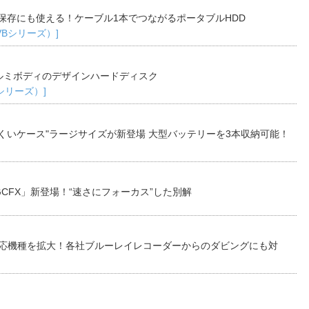
保存にも使える！ケーブル1本でつながるポータブルHDD
TVBシリーズ）]
ルミボディのデザインハードディスク
Bシリーズ）]
くいケース"ラージサイズが新登場 大型バッテリーを3本収納可能！
CFX」新登場！“速さにフォーカス”した別解
対応機種を拡大！各社ブルーレイレコーダーからのダビングにも対