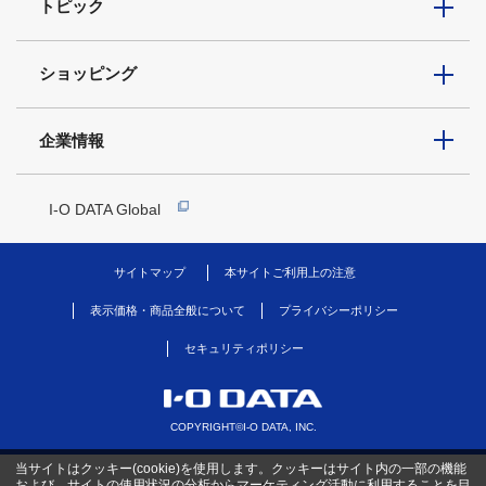
トピック
ショッピング
企業情報
I-O DATA Global
サイトマップ
本サイトご利用上の注意
表示価格・商品全般について
プライバシーポリシー
セキュリティポリシー
COPYRIGHT©I-O DATA, INC.
当サイトはクッキー(cookie)を使用します。クッキーはサイト内の一部の機能
および、サイトの使用状況の分析からマーケティング活動に利用することを目