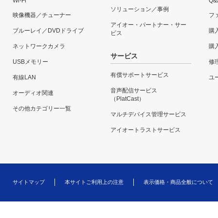
Wi-Fi
Q&
ソリューション／事例
映像機器／チューナー
フ
アイオー・パートナー・サー
ブルーレイ／DVDドライブ
購
ビス
ネットワークカメラ
購
サービス
USBメモリー
修
有償サポートサービス
有線LAN
ユー
音声配信サービス
オーディオ関連
（PlatCast）
その他カテゴリー一覧
マルチデバイス管理サービス
アイオートラストサービス
サイトマップ
本サイトご利用上の注意
表示価格・商品全般について