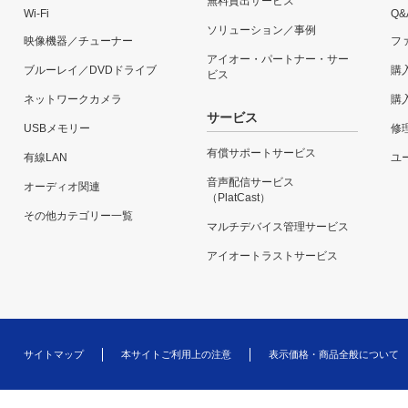
無料貸出サービス
Wi-Fi
Q&
ソリューション／事例
映像機器／チューナー
フ
アイオー・パートナー・サー
ブルーレイ／DVDドライブ
購
ビス
ネットワークカメラ
購
サービス
USBメモリー
修
有償サポートサービス
有線LAN
ユー
音声配信サービス
オーディオ関連
（PlatCast）
その他カテゴリー一覧
マルチデバイス管理サービス
アイオートラストサービス
サイトマップ
本サイトご利用上の注意
表示価格・商品全般について