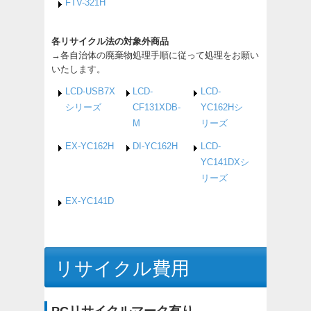
FTV-321H
各リサイクル法の対象外商品
→各自治体の廃棄物処理手順に従って処理をお願い
いたします。
LCD-USB7X
LCD-
LCD-
シリーズ
CF131XDB-
YC162Hシ
M
リーズ
EX-YC162H
DI-YC162H
LCD-
YC141DXシ
リーズ
EX-YC141D
リサイクル費用
PCリサイクルマーク有り