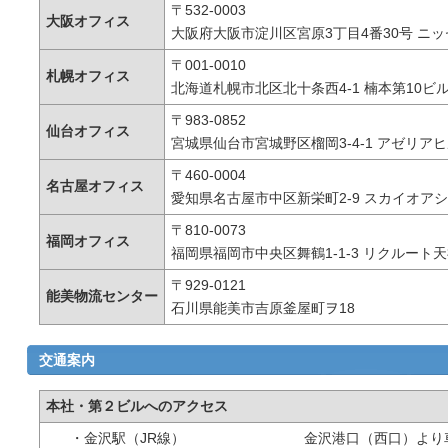
〒532-0003
大阪オフィス
大阪府大阪市淀川区宮原3丁目4番30号 ニッ
〒001-0010
札幌オフィス
北海道札幌市北区北十条西4-1 楠本第10ビル
〒983-0852
仙台オフィス
宮城県仙台市宮城野区榴岡3-4-1 アゼリアヒ
〒460-0004
名古屋オフィス
愛知県名古屋市中区新栄町2-9 スカイオアシ
〒810-0073
福岡オフィス
福岡県福岡市中央区舞鶴1-1-3 リクルート天
〒929-0121
能美物流センター
石川県能美市吉原釜屋町ヲ18​
交通案内
本社・第２ビルへのアクセス
・金沢駅（JR線）
金沢港口（西口）より