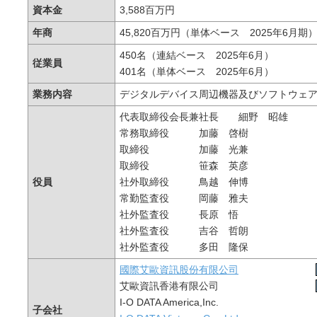
資本金
3,588百万円
年商
45,820百万円（単体ベース 2025年6月期
450名（連結ベース 2025年6月）
従業員
401名（単体ベース 2025年6月）
業務内容
デジタルデバイス周辺機器及びソフトウェ
代表取締役会長兼社長 細野 昭雄
常務取締役 加藤 啓樹
取締役 加藤 光兼
取締役 笹森 英彦
役員
社外取締役 鳥越 伸博
常勤監査役 岡藤 雅夫
社外監査役 長原 悟
社外監査役 吉谷 哲朗
社外監査役 多田 隆保
國際艾歐資訊股份有限公司
艾歐資訊香港有限公司
I-O DATA America,Inc.
子会社