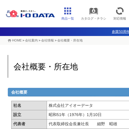
商品一覧
カタログ・チラシ
対応情報
創業50周年
HOME
>
会社案内
>
会社情報
>
会社概要・所在地
会社概要・所在地
会社概要
社名
株式会社アイオーデータ
設立
昭和51年（1976年）1月10日
代表者
代表取締役会長兼社長 細野 昭雄