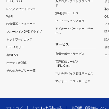
HDD／SSD
カタログ・チラシダウンロー
サ
ド
NAS／アプライアンス
取
無料貸出サービス
Wi-Fi
Q&
ソリューション／事例
映像機器／チューナー
フ
アイオー・パートナー・サー
ブルーレイ／DVDドライブ
購
ビス
ネットワークカメラ
購
サービス
USBメモリー
修
有償サポートサービス
有線LAN
ユー
音声配信サービス
オーディオ関連
（PlatCast）
その他カテゴリー一覧
マルチデバイス管理サービス
アイオートラストサービス
サイトマップ
本サイトご利用上の注意
表示価格・商品全般について