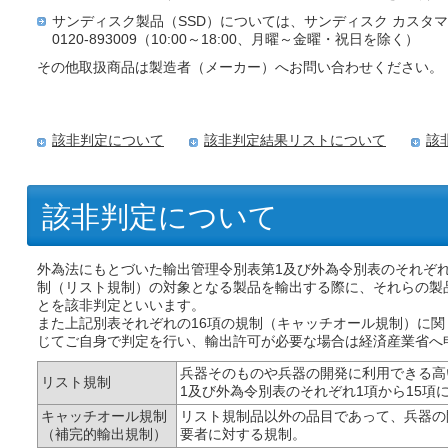
サンディスク製品（SSD）については、サンディスク カスタ
0120-893009（10:00～18:00、月曜～金曜・祝日を除く）
その他取扱商品は製造者（メーカー）へお問い合わせください。
該非判定について
該非判定結果リストについて
該
該非判定について
外為法にもとづいた輸出管理令別表第1及び外為令別表のそれぞれ
制（リスト規制）の対象となる製品を輸出する際に、それらの製
とを該非判定といいます。
また上記別表それぞれの16項の規制（キャッチオール規制）に
じてご自身で判定を行い、輸出許可が必要な場合は経済産業省へ
兵器そのものや兵器の開発に利用できる高
リスト規制
1及び外為令別表のそれぞれ1項から15項
キャッチオール規制
リスト規制品以外の品目であって、兵器の
（補完的輸出規制）
要者に対する規制。