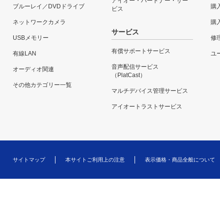
アイオー・パートナー・サー
ブルーレイ／DVDドライブ
購
ビス
ネットワークカメラ
購
サービス
USBメモリー
修
有償サポートサービス
有線LAN
ユー
音声配信サービス
オーディオ関連
（PlatCast）
その他カテゴリー一覧
マルチデバイス管理サービス
アイオートラストサービス
サイトマップ
本サイトご利用上の注意
表示価格・商品全般について