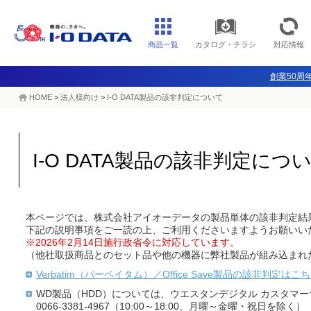
商品一覧
カタログ・チラシ
対応情報
創業50周年
HOME
>
法人様向け
>
I-O DATA製品の該非判定について
I-O DATA製品の該非判定につ
本ページでは、株式会社アイオーデータの製品単体の該非判定結
下記の説明事項をご一読の上、ご利用くださいますようお願いい
※2026年2月14日施行政省令に対応しています。
（他社取扱商品とのセット品や他の機器に弊社製品が組み込まれ
Verbatim（バーベイタム）／Office Save製品の該非判定はこ
WD製品（HDD）については、ウエスタンデジタル カスタマ
0066-3381-4967（10:00～18:00、月曜～金曜・祝日を除く）