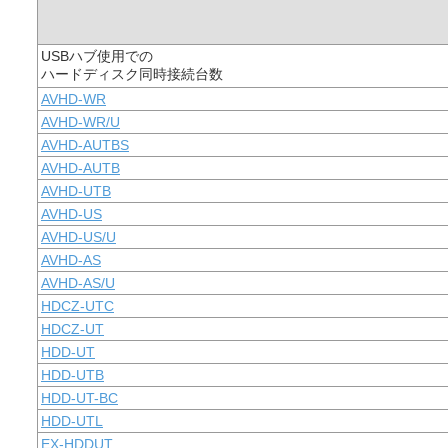
USBハブ使用での
ハードディスク同時接続台数
AVHD-WR
AVHD-WR/U
AVHD-AUTBS
AVHD-AUTB
AVHD-UTB
AVHD-US
AVHD-US/U
AVHD-AS
AVHD-AS/U
HDCZ-UTC
HDCZ-UT
HDD-UT
HDD-UTB
HDD-UT-BC
HDD-UTL
EX-HDDUT