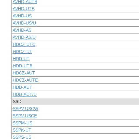
AVHD-AUTB
AVHD-UTB
AVHD-US
AVHD-US/U
AVHD-AS
AVHD-AS/U
HDCZ-UTC
HDCZ-UT
HDD-UT
HDD-UTB
HDCZ-AUT
HDCZ-AUTE
HDD-AUT
HDD-AUT/U
SSD
SSPV-USCW
SSPV-USCE
SSPM-US
SSPK-UT
SSPS-US