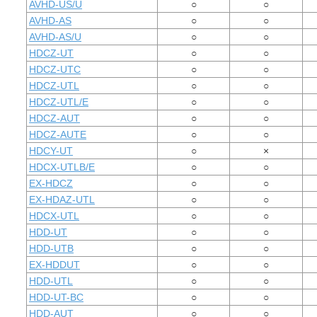
AVHD-US/U
○
○
AVHD-AS
○
○
AVHD-AS/U
○
○
HDCZ-UT
○
○
HDCZ-UTC
○
○
HDCZ-UTL
○
○
HDCZ-UTL/E
○
○
HDCZ-AUT
○
○
HDCZ-AUTE
○
○
HDCY-UT
○
×
HDCX-UTLB/E
○
○
EX-HDCZ
○
○
EX-HDAZ-UTL
○
○
HDCX-UTL
○
○
HDD-UT
○
○
HDD-UTB
○
○
EX-HDDUT
○
○
HDD-UTL
○
○
HDD-UT-BC
○
○
HDD-AUT
○
○