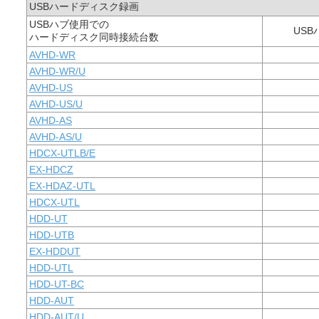
USBハードディスク録画
USBハブ使用での
US
ハードディスク同時接続台数
AVHD-WR
AVHD-WR/U
AVHD-US
AVHD-US/U
AVHD-AS
AVHD-AS/U
HDCX-UTLB/E
EX-HDCZ
EX-HDAZ-UTL
HDCX-UTL
HDD-UT
HDD-UTB
EX-HDDUT
HDD-UTL
HDD-UT-BC
HDD-AUT
HDD-AUT/U