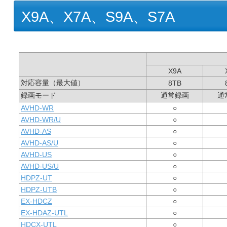
X9A、X7A、S9A、S7A
X9A
対応容量（最大値）
8TB
録画モード
通常録画
通
AVHD-WR
○
AVHD-WR/U
○
AVHD-AS
○
AVHD-AS/U
○
AVHD-US
○
AVHD-US/U
○
HDPZ-UT
○
HDPZ-UTB
○
EX-HDCZ
○
EX-HDAZ-UTL
○
HDCX-UTL
○