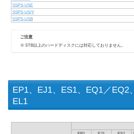
SSPS-USE
SSPS-US/Y
SSPS-USB
ご注意
※ 5TB以上のハードディスクには対応しておりません。
EP1、EJ1、ES1、EQ1／EQ2
EL1
EP1
EJ1
ES1