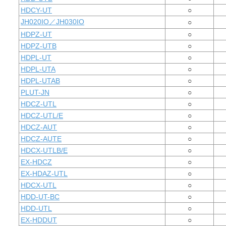
HDCY-UT
○
JH020IO／JH030IO
○
HDPZ-UT
○
HDPZ-UTB
○
HDPL-UT
○
HDPL-UTA
○
HDPL-UTAB
○
PLUT-JN
○
HDCZ-UTL
○
HDCZ-UTL/E
○
HDCZ-AUT
○
HDCZ-AUTE
○
HDCX-UTLB/E
○
EX-HDCZ
○
EX-HDAZ-UTL
○
HDCX-UTL
○
HDD-UT-BC
○
HDD-UTL
○
EX-HDDUT
○