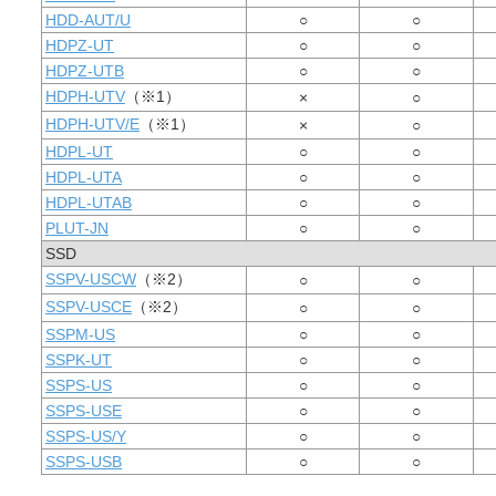
HDD-AUT/U
○
○
HDPZ-UT
○
○
HDPZ-UTB
○
○
HDPH-UTV
（※1）
×
○
HDPH-UTV/E
（※1）
×
○
HDPL-UT
○
○
HDPL-UTA
○
○
HDPL-UTAB
○
○
PLUT-JN
○
○
SSD
SSPV-USCW
（※2）
○
○
SSPV-USCE
（※2）
○
○
SSPM-US
○
○
SSPK-UT
○
○
SSPS-US
○
○
SSPS-USE
○
○
SSPS-US/Y
○
○
SSPS-USB
○
○