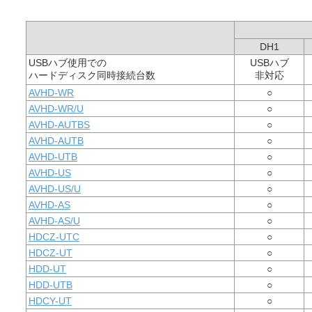
DH1
USBハブ使用での
USBハブ
ハードディスク同時接続台数
非対応
AVHD-WR
○
AVHD-WR/U
○
AVHD-AUTBS
○
AVHD-AUTB
○
AVHD-UTB
○
AVHD-US
○
AVHD-US/U
○
AVHD-AS
○
AVHD-AS/U
○
HDCZ-UTC
○
HDCZ-UT
○
HDD-UT
○
HDD-UTB
○
HDCY-UT
○