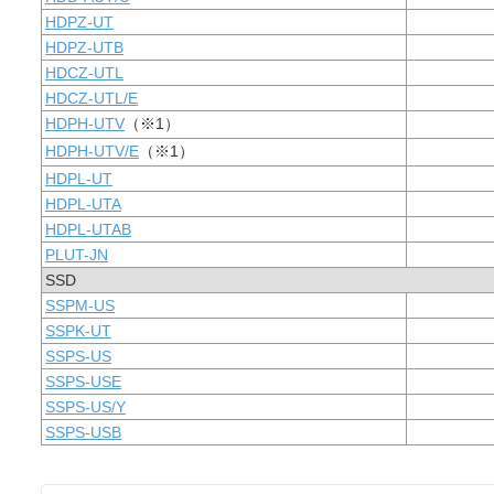
HDPZ-UT
HDPZ-UTB
HDCZ-UTL
HDCZ-UTL/E
HDPH-UTV
（※1）
HDPH-UTV/E
（※1）
HDPL-UT
HDPL-UTA
HDPL-UTAB
PLUT-JN
SSD
SSPM-US
SSPK-UT
SSPS-US
SSPS-USE
SSPS-US/Y
SSPS-USB