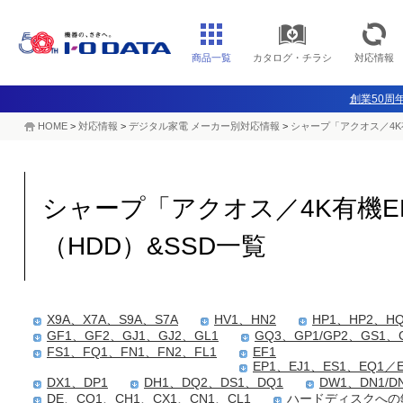
商品一覧
カタログ・チラシ
対応情報
創業50周年
HOME
>
対応情報
>
デジタル家電 メーカー別対応情報
>
シャープ「アクオス／4K有
シャープ「アクオス／4K有機EL
（HDD）&SSD一覧
X9A、X7A、S9A、S7A
HV1、HN2
HP1、HP2、H
GF1、GF2、GJ1、GJ2、GL1
GQ3、GP1/GP2、GS1、G
FS1、FQ1、FN1、FN2、FL1
EF1
EP1、EJ1、ES1、EQ1／
DX1、DP1
DH1、DQ2、DS1、DQ1
DW1、DN1/D
DE、CQ1、CH1、CX1、CN1、CL1
ハードディスクへの