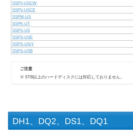
SSPV-USCW
SSPV-USCE
SSPM-US
SSPK-UT
SSPS-US
SSPS-USE
SSPS-US/Y
SSPS-USB
ご注意
※ 5TB以上のハードディスクには対応しておりません。
DH1、DQ2、DS1、DQ1