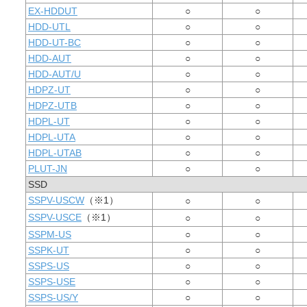
EX-HDDUT
○
○
HDD-UTL
○
○
HDD-UT-BC
○
○
HDD-AUT
○
○
HDD-AUT/U
○
○
HDPZ-UT
○
○
HDPZ-UTB
○
○
HDPL-UT
○
○
HDPL-UTA
○
○
HDPL-UTAB
○
○
PLUT-JN
○
○
SSD
SSPV-USCW
（※1）
○
○
SSPV-USCE
（※1）
○
○
SSPM-US
○
○
SSPK-UT
○
○
SSPS-US
○
○
SSPS-USE
○
○
SSPS-US/Y
○
○