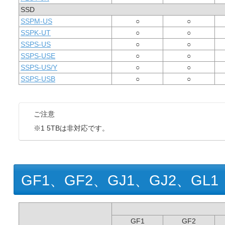
SSD
SSPM-US
○
○
SSPK-UT
○
○
SSPS-US
○
○
SSPS-USE
○
○
SSPS-US/Y
○
○
SSPS-USB
○
○
ご注意
※1 5TBは非対応です。
GF1、GF2、GJ1、GJ2、GL1
GF1
GF2