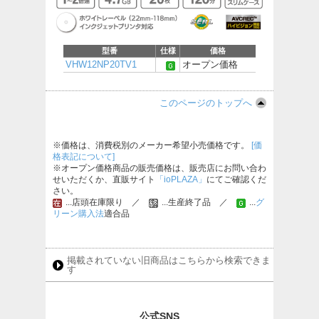
型番
仕様
価格
VHW12NP20TV1
オープン価格
このページのトップへ
※価格は、消費税別のメーカー希望小売価格です。
[価
格表記について]
※オープン価格商品の販売価格は、販売店にお問い合わ
せいただくか、直販サイト
「ioPLAZA」
にてご確認くだ
さい。
...店頭在庫限り ／
...生産終了品 ／
...
グ
リーン購入法
適合品
掲載されていない旧商品はこちらから検索できま
す
公式SNS