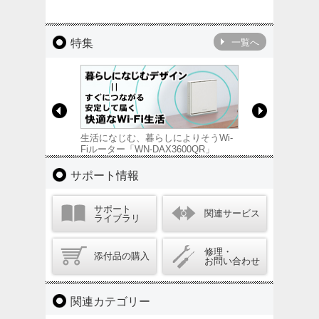
特集
一覧へ
生活になじむ、暮らしによりそうWi-
家族のネット生活を
Fiルーター「WN-DAX3600QR」
リティ
サポート情報
サポート
関連サービス
ライブラリ
修理・
添付品の購入
お問い合わせ
関連カテゴリー