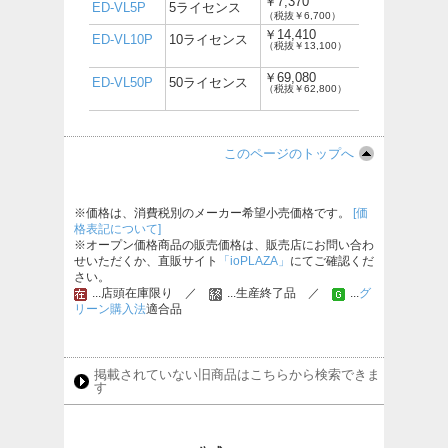
￥7,370
ED-VL5P
5ライセンス
（税抜￥6,700）
￥14,410
ED-VL10P
10ライセンス
（税抜￥13,100）
￥69,080
ED-VL50P
50ライセンス
（税抜￥62,800）
このページのトップへ
※価格は、消費税別のメーカー希望小売価格です。
[価
格表記について]
※オープン価格商品の販売価格は、販売店にお問い合わ
せいただくか、直販サイト
「ioPLAZA」
にてご確認くだ
さい。
...店頭在庫限り ／
...生産終了品 ／
...
グ
リーン購入法
適合品
掲載されていない旧商品はこちらから検索できま
す