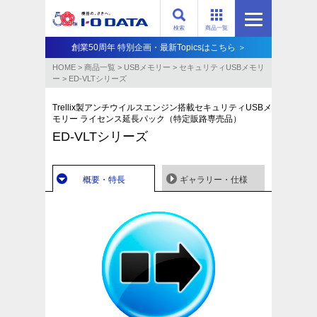
検索
商品一覧
創業50周年 特別企画・最新Topicsはこちら ＞
HOME
>
商品一覧
>
USBメモリー
>
セキュリティUSBメモリ
ー
>
ED-VLTシリーズ
Trellix製アンチウイルスエンジン搭載セキュリティUSBメ
モリー ライセンス延長パック（特定販路専売品）
ED-VLTシリーズ
概要・特長
ギャラリー・仕様