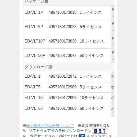
パッケージ版
￥1,540
ED-VLT1P
4957180173016
1ライセンス
（税抜￥1,400）
￥7,370
ED-VLT5P
4957180173023
5ライセンス
（税抜￥6,700）
￥14,410
ED-VLT10P
4957180173030
10ライセンス
（税抜￥13,100）
￥69,080
ED-VLT50P
4957180173047
50ライセンス
（税抜￥62,800）
ダウンロード版
ED-VLT1
4957180172972
1ライセンス
オープン価
ED-VLT5
4957180172989
5ライセンス
オープン価
ED-VLT10
4957180172996
10ライセンス
オープン価
ED-VLT50
4957180173009
50ライセンス
オープン価
※
表示価格と商品全般について
※取扱説明書やQ＆
A、ソフトウェア等の各種ダウンロードは
を、保守サービスをご検討の方は
をクリックして