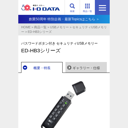
検索
商品一覧
創業50周年 特別企画・最新Topicsはこちら ＞
HOME
>
商品一覧
>
USBメモリー
>
セキュリティUSBメモリ
ー
>
ED-HB3シリーズ
パスワードボタン付き セキュリティUSBメモリー
ED-HB3シリーズ
概要・特長
ギャラリー・仕様