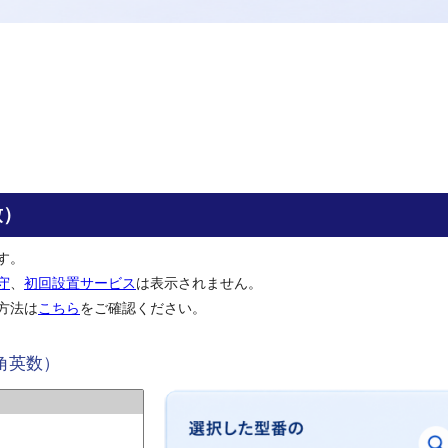
致）
す。
守
、
初回設置サービス
は表示されません。
方法は
こちら
をご確認ください。
角英数）