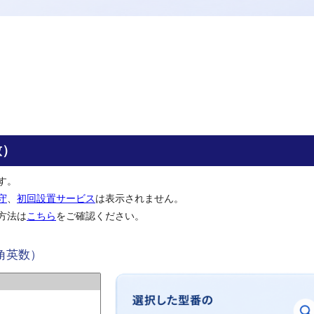
致）
す。
守
、
初回設置サービス
は表示されません。
方法は
こちら
をご確認ください。
角英数）