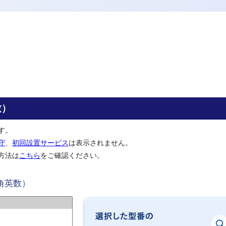
致）
す。
守
、
初回設置サービス
は表示されません。
方法は
こちら
をご確認ください。
角英数）