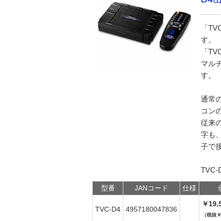
「T
す。
「T
マル
す。
通常
コン
従来
字も
子で
TVC-
型番
JANコード
仕様
￥19,
TVC-D4
4957180047836
（税抜￥1