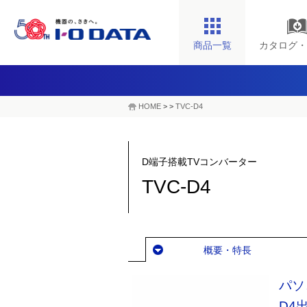
商品一覧
カタログ・
HOME
>
>
TVC-D4
D端子搭載TVコンバーター
TVC-D4
概要・特長
パソ
D4