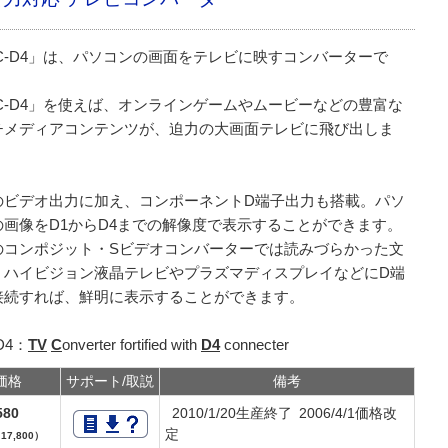
VC-D4」は、パソコンの画面をテレビに映すコンバーターで
VC-D4」を使えば、オンラインゲームやムービーなどの豊富な
チメディアコンテンツが、迫力の大画面テレビに飛び出しま
のビデオ出力に加え、コンポーネントD端子出力も搭載。パソ
の画像をD1からD4までの解像度で表示することができます。
のコンポジット・Sビデオコンバーターでは読みづらかった文
、ハイビジョン液晶テレビやプラズマディスプレイなどにD端
接続すれば、鮮明に表示することができます。
D4：
TV
C
onverter fortified with
D4
connecter
価格
サポート/取説
備考
580
2010/1/20生産終了 2006/4/1価格改
定
7,800）