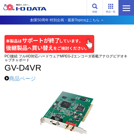
検索
商品一覧
創業50周年 特別企画・最新Topicsはこちら ＞
PCI接続 フルHD対応ハードウェアMPEG-2エンコーダ搭載アナログビデオキ
ャプチャボード
GV-D4VR
商品ページ