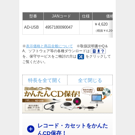
型番
JANコード
仕様
価格
サ
￥4,620
AD-USB
4957180090047
（税抜￥4,200）
※
表示価格と商品全般について
※取扱説明書やQ＆
A、ソフトウェア等の各種ダウンロードは
を、保守サービスをご検討の方は
をクリックして
ご覧ください。
特長を全て開く
全て閉じる
レコード・カセットをかんた
んCD保存！