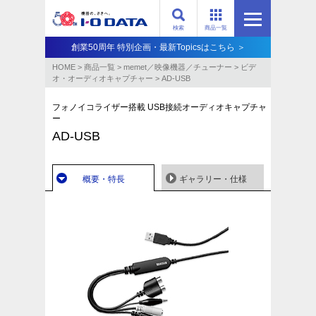
検索
商品一覧
創業50周年 特別企画・最新Topicsはこちら ＞
HOME
>
商品一覧
>
memet／映像機器／チューナー
>
ビデ
オ・オーディオキャプチャー
>
AD-USB
フォノイコライザー搭載 USB接続オーディオキャプチャ
ー
AD-USB
概要・特長
ギャラリー・仕様