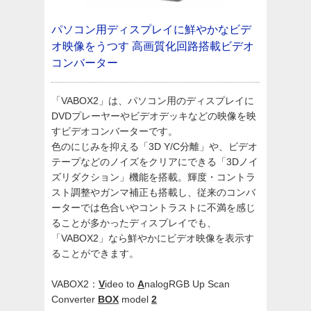
パソコン用ディスプレイに鮮やかなビデ
オ映像をうつす
高画質化回路搭載ビデオ
コンバーター
「VABOX2」は、パソコン用のディスプレイに
DVDプレーヤーやビデオデッキなどの映像を映
すビデオコンバーターです。
色のにじみを抑える「3D Y/C分離」や、ビデオ
テープなどのノイズをクリアにできる「3Dノイ
ズリダクション」機能を搭載。輝度・コントラ
スト調整やガンマ補正も搭載し、従来のコンバ
ーターでは色合いやコントラストに不満を感じ
ることが多かったディスプレイでも、
「VABOX2」なら鮮やかにビデオ映像を表示す
ることができます。
VABOX2：
V
ideo to
A
nalogRGB Up Scan
Converter
BOX
model
2