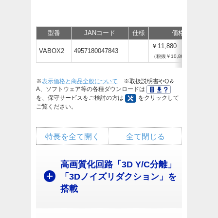
型番
JANコード
仕様
価格
￥11,880
VABOX2
4957180047843
（税抜￥10,800）
※
表示価格と商品全般について
※取扱説明書やQ＆
A、ソフトウェア等の各種ダウンロードは
を、保守サービスをご検討の方は
をクリックして
ご覧ください。
特長を全て開く
全て閉じる
高画質化回路「3D Y/C分離」
「3Dノイズリダクション」を
搭載