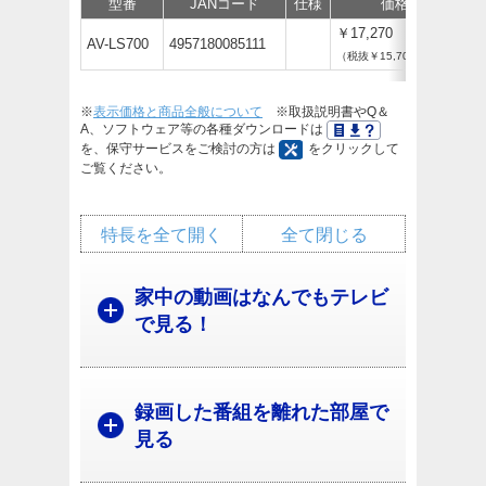
型番
JANコード
仕様
価格
サ
￥17,270
AV-LS700
4957180085111
（税抜￥15,700）
※
表示価格と商品全般について
※取扱説明書やQ＆
A、ソフトウェア等の各種ダウンロードは
を、保守サービスをご検討の方は
をクリックして
ご覧ください。
特長を全て開く
全て閉じる
家中の動画はなんでもテレビ
で見る！
録画した番組を離れた部屋で
見る