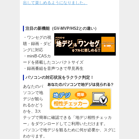
出して楽しめるようになりました。
注目の新機能（GV-MVP/HS2との違い）
・ワンセグの視
聴・録画・ダビ
ングに対応
・miniB-CASカ
ードを搭載したコンパクトサイズ
・録画番組を音声つきで早見再生
パソコンの対応状況をラクラク判定！
あなたのパ
ソコンで地
デジが観ら
れるかどう
かを、3ス
テップで簡単に確認できる「地デジ相性チェッカ
ー」をダウンロードしてご利用いただけます。
パソコンで地デジを観るために何が必要か、スグに
わかります。