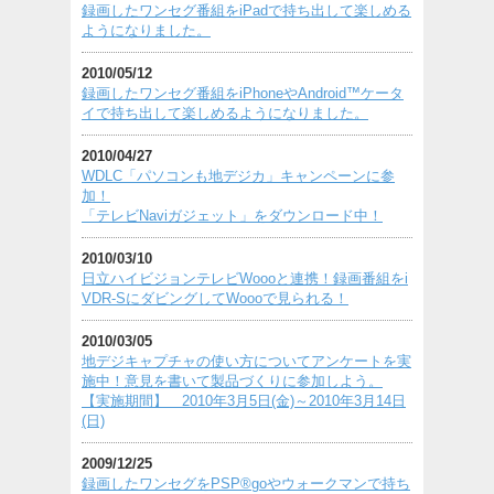
録画したワンセグ番組をiPadで持ち出して楽しめる
ようになりました。
2010/05/12
録画したワンセグ番組をiPhoneやAndroid™ケータ
イで持ち出して楽しめるようになりました。
2010/04/27
WDLC「パソコンも地デジカ」キャンペーンに参
加！
「テレビNaviガジェット」をダウンロード中！
2010/03/10
日立ハイビジョンテレビWoooと連携！録画番組をi
VDR-SにダビングしてWoooで見られる！
2010/03/05
地デジキャプチャの使い方についてアンケートを実
施中！意見を書いて製品づくりに参加しよう。
【実施期間】 2010年3月5日(金)～2010年3月14日
(日)
2009/12/25
録画したワンセグをPSP®goやウォークマンで持ち