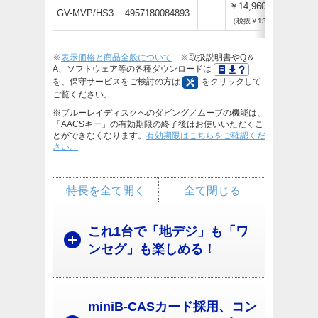
￥14,960
GV-MVP/HS3
4957180084893
（税抜￥13,600）
※
表示価格と商品全般について
※取扱説明書やQ＆
A、ソフトウェア等の各種ダウンロードは
を、保守サービスをご検討の方は
をクリックして
ご覧ください。
※ブルーレイディスクへのダビング／ムーブの機能は、
「AACSキー」の有効期限の終了後はお使いいただくこ
とができなくなります。
有効期限はこちらをご確認くだ
さい。
特長を全て開く
全て閉じる
これ1台で「地デジ」も「ワ
ンセグ」も楽しめる！
miniB-CASカード採用、コン