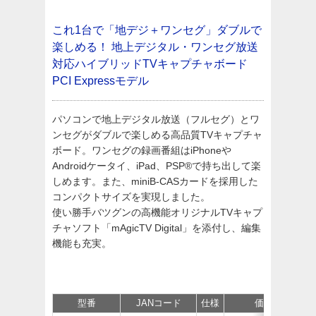
これ1台で「地デジ＋ワンセグ」ダブルで
楽しめる！
地上デジタル・ワンセグ放送
対応ハイブリッドTVキャプチャボード
PCI Expressモデル
パソコンで地上デジタル放送（フルセグ）とワ
ンセグがダブルで楽しめる高品質TVキャプチャ
ボード。ワンセグの録画番組はiPhoneや
Androidケータイ、iPad、PSP®で持ち出して楽
しめます。また、miniB-CASカードを採用した
コンパクトサイズを実現しました。
使い勝手バツグンの高機能オリジナルTVキャプ
チャソフト「mAgicTV Digital」を添付し、編集
機能も充実。
型番
JANコード
仕様
価格