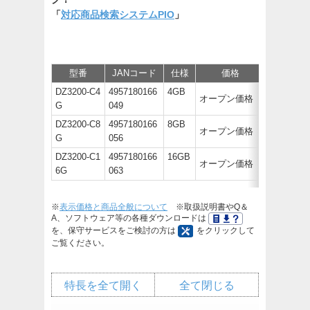
「
対応商品検索システムPIO
」
型番
JANコード
仕様
価格
サポート/
DZ3200-C4
4957180166
4GB
オープン価格
G
049
DZ3200-C8
4957180166
8GB
オープン価格
G
056
DZ3200-C1
4957180166
16GB
オープン価格
6G
063
※
表示価格と商品全般について
※取扱説明書やQ＆
A、ソフトウェア等の各種ダウンロードは
を、保守サービスをご検討の方は
をクリックして
ご覧ください。
特長を全て開く
全て閉じる