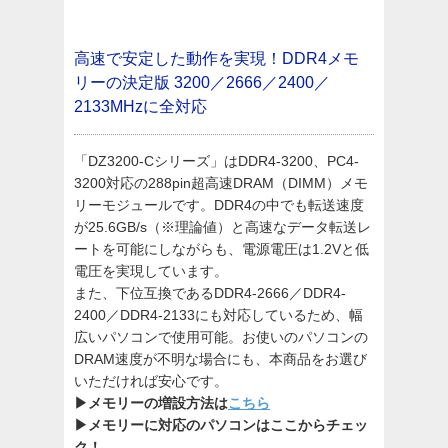
高速で安定した動作を実現！DDR4メモ
リーの決定版
3200／2666／2400／
2133MHzに全対応
「DZ3200-Cシリーズ」はDDR4-3200、PC4-
3200対応の288pin超高速DRAM（DIMM）メモ
リーモジュールです。DDR4の中でも転送速度
が25.6GB/s（※理論値）と高速なデータ転送レ
ートを可能にしながらも、電源電圧は1.2Vと低
電圧を実現しています。
また、下位互換であるDDR4-2666／DDR4-
2400／DDR4-2133にも対応しているため、幅
広いパソコンで使用可能。お使いのパソコンの
DRAM速度が不明な場合にも、本商品をお選び
いただければ安心です。
▶メモリーの増設方法は
こちら
▶メモリーに対応のパソコンはここからチェッ
ク！