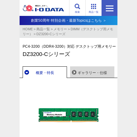
検索
商品一覧
創業50周年 特別企画・最新Topicsはこちら ＞
HOME
>
商品一覧
>
メモリー
>
DIMM（デスクトップ用メモ
リー）
>
DZ3200-Cシリーズ
PC4-3200（DDR4-3200）対応 デスクトップ用メモリー
DZ3200-Cシリーズ
概要・特長
ギャラリー・仕様