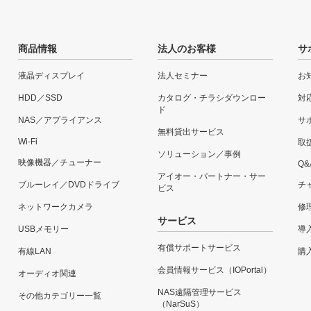
商品情報
法人のお客様
サ
液晶ディスプレイ
法人セミナー
お
HDD／SSD
カタログ・チラシダウンロー
対
ド
NAS／アプライアンス
サ
無料貸出サービス
Wi-Fi
取
ソリューション／事例
映像機器／チューナー
Q&
アイオー・パートナー・サー
ブルーレイ／DVDドライブ
チ
ビス
ネットワークカメラ
修
サービス
USBメモリー
導
有償サポートサービス
有線LAN
購
会員情報サービス（IOPortal）
オーディオ関連
NAS遠隔管理サービス
その他カテゴリー一覧
（NarSuS）