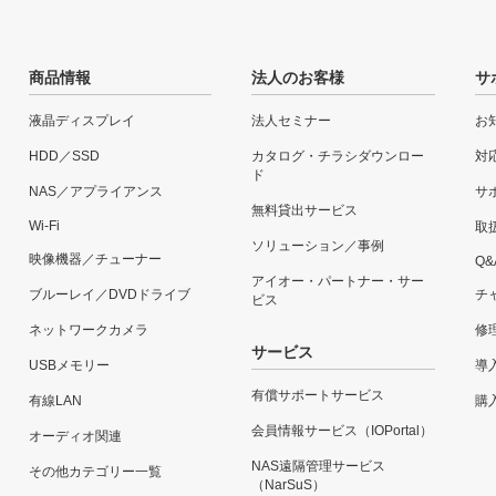
商品情報
法人のお客様
サ
液晶ディスプレイ
法人セミナー
お
HDD／SSD
カタログ・チラシダウンロー
対
ド
NAS／アプライアンス
サ
無料貸出サービス
Wi-Fi
取
ソリューション／事例
映像機器／チューナー
Q&
アイオー・パートナー・サー
ブルーレイ／DVDドライブ
チ
ビス
ネットワークカメラ
修
サービス
USBメモリー
導
有償サポートサービス
有線LAN
購
会員情報サービス（IOPortal）
オーディオ関連
NAS遠隔管理サービス
その他カテゴリー一覧
（NarSuS）