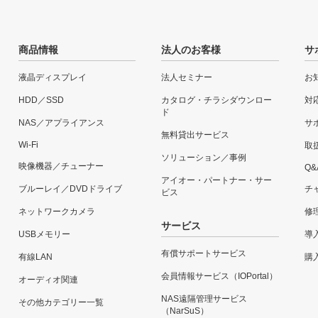
商品情報
法人のお客様
サ
液晶ディスプレイ
法人セミナー
お
HDD／SSD
カタログ・チラシダウンロー
対
ド
NAS／アプライアンス
サ
無料貸出サービス
Wi-Fi
取
ソリューション／事例
映像機器／チューナー
Q&
アイオー・パートナー・サー
ブルーレイ／DVDドライブ
チ
ビス
ネットワークカメラ
修
サービス
USBメモリー
導
有償サポートサービス
有線LAN
購
会員情報サービス（IOPortal）
オーディオ関連
NAS遠隔管理サービス
その他カテゴリー一覧
（NarSuS）