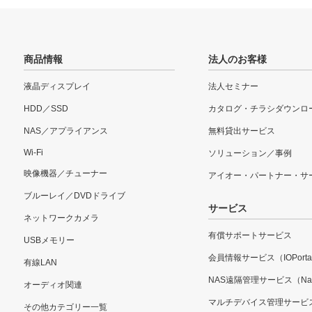
商品情報
法人のお客様
液晶ディスプレイ
法人セミナー
HDD／SSD
カタログ・チラシダウンロ
NAS／アプライアンス
無料貸出サービス
Wi-Fi
ソリューション／事例
映像機器／チューナー
アイオー・パートナー・サ
ブルーレイ／DVDドライブ
サービス
ネットワークカメラ
有償サポートサービス
USBメモリー
会員情報サービス（IOPorta
有線LAN
NAS遠隔管理サービス（Nar
オーディオ関連
マルチデバイス管理サービ
その他カテゴリー一覧