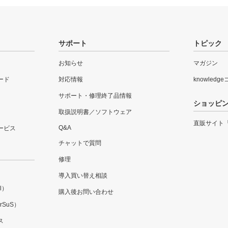
サポート
トピック
お知らせ
マガジン
ード
対応情報
knowledg
サポート・修理終了品情報
ショッピ
取扱説明書／ソフトウェア
直販サイト
Q&A
ービス
チャットで質問
修理
導入買い替え相談
l）
購入後お問い合わせ
SuS）
ス