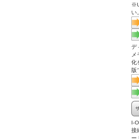
※
い
デ
メ
化
版
I-O
接
ー