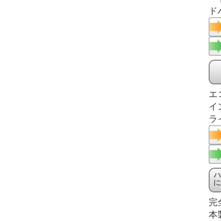
ド
エ
イ
ラ
完
本