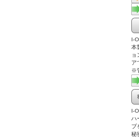
I
本
ョ
ア
※
I-O
ハ
ブ
秘