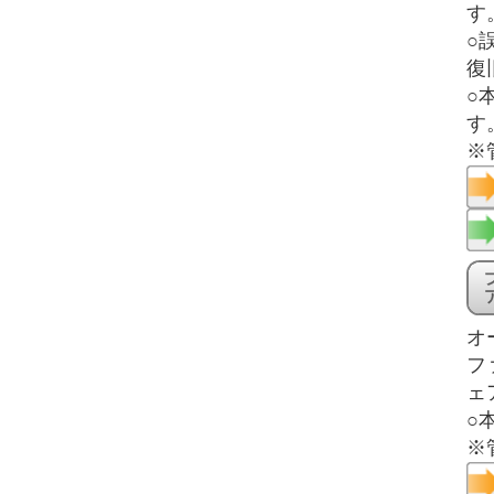
す
○
復
○
す
※
オ
フ
ェ
○
※