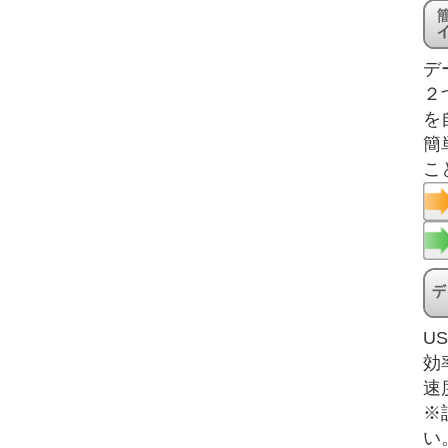
デ
２
を
簡
こ
U
効
速
※
い