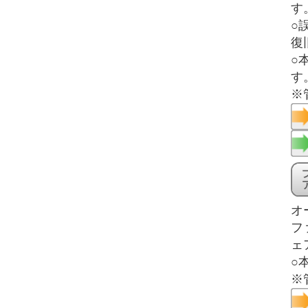
す
○
復
○
す
※
オ
フ
ェ
○
※