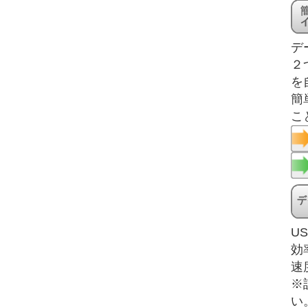
デ
２
を
簡
こ
U
効
速
※
い