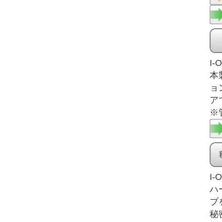
I
本
ョ
ア
※
I-O
ハ
ブ
秘