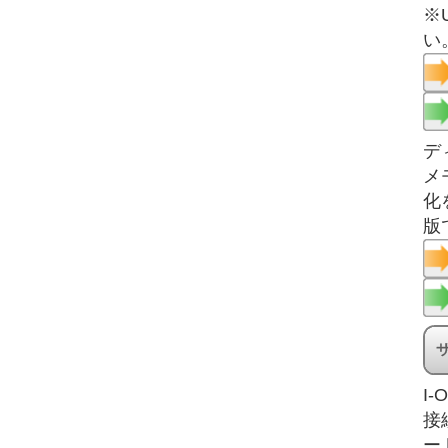
※
い
デ
メ
化
版
I-O
接
ー