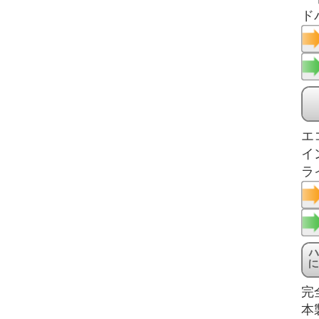
ド
エ
イ
ラ
完
本