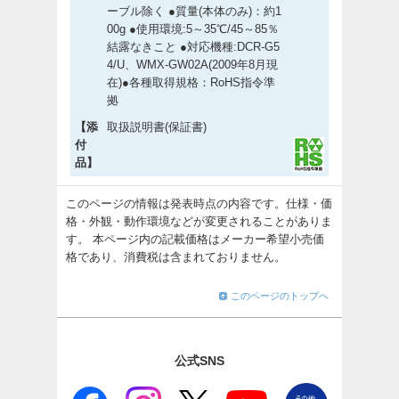
ーブル除く ●質量(本体のみ)：約1
00g ●使用環境:5～35℃/45～85％
結露なきこと ●対応機種:DCR-G5
4/U、WMX-GW02A(2009年8月現
在)●各種取得規格：RoHS指令準
拠
【添
取扱説明書(保証書)
付
品】
このページの情報は発表時点の内容です。仕様・価
格・外観・動作環境などが変更されることがありま
す。 本ページ内の記載価格はメーカー希望小売価
格であり、消費税は含まれておりません。
このページのトップへ
公式SNS