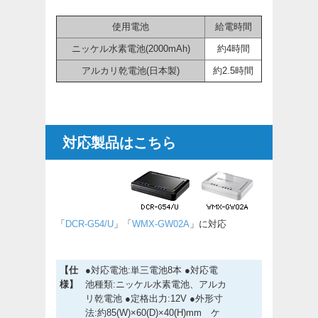
使用電池
給電時間
ニッケル水素電池(2000mAh)
約4時間
アルカリ乾電池(日本製)
約2.5時間
対応製品はこちら
「
DCR-G54/U
」「
WMX-GW02A
」に対応
【仕
●対応電池:単三電池8本 ●対応電
様】
池種類:ニッケル水素電池、アルカ
リ乾電池 ●定格出力:12V ●外形寸
法:約85(W)×60(D)×40(H)mm ケ