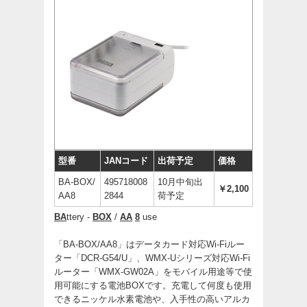
型番
JANコード
出荷予定
価格
BA-BOX/
495718008
10月中旬出
￥2,100
AA8
2844
荷予定
BA
ttery -
BOX
/
AA
8
use
「BA-BOX/AA8」はデータカード対応Wi-Fiルー
ター「DCR-G54/U」、WMX-Uシリーズ対応Wi-Fi
ルーター「WMX-GW02A」をモバイル用途等で使
用可能にする電池BOXです。充電して何度も使用
できるニッケル水素電池や、入手性の高いアルカ