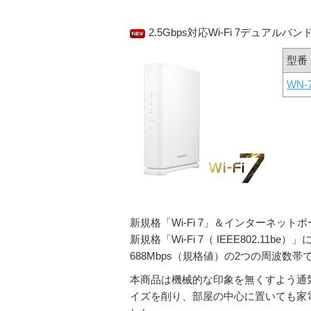
2.5Gbps対応Wi-Fi 7デュアルバ
型番
WN-
新規格「Wi-Fi 7」＆インターネットポ
新規格「Wi-Fi 7（ IEEE802.11b
688Mbps（規格値）の2つの周波数
本商品は機械的な印象を無くすよう通
イズを削り、部屋の中心に置いても家