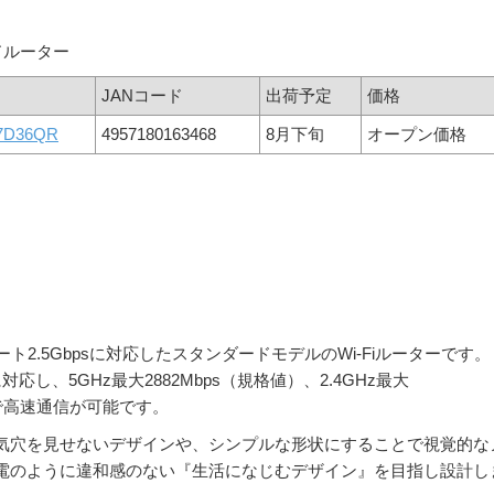
ンドルーター
JANコード
出荷予定
価格
7D36QR
4957180163468
8月下旬
オープン価格
ート2.5Gbpsに対応したスタンダードモデルのWi-Fiルーターです。
e）」に対応し、5GHz最大2882Mbps（規格値）、2.4GHz最大
帯で高速通信が可能です。
気穴を見せないデザインや、シンプルな形状にすることで視覚的な
電のように違和感のない『生活になじむデザイン』を目指し設計し