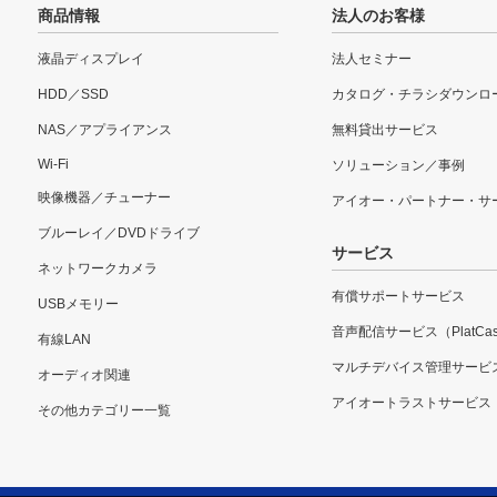
商品情報
法人のお客様
液晶ディスプレイ
法人セミナー
HDD／SSD
カタログ・チラシダウンロ
NAS／アプライアンス
無料貸出サービス
Wi-Fi
ソリューション／事例
映像機器／チューナー
アイオー・パートナー・サ
ブルーレイ／DVDドライブ
サービス
ネットワークカメラ
有償サポートサービス
USBメモリー
音声配信サービス（PlatCas
有線LAN
マルチデバイス管理サービ
オーディオ関連
アイオートラストサービス
その他カテゴリー一覧