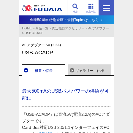
検索
商品一覧
創業50周年 特別企画・最新Topicsはこちら ＞
HOME
>
商品一覧
>
周辺機器アクセサリー
>
ACアダプター
>
USB-ACADP
ACアダプター 5V (2.2A)
USB-ACADP
概要・特長
ギャラリー・仕様
最大500mAのUSBバスパワーの供給が可
能に
「USB-ACADP」は直流5V(電流2.2A)のACアダ
プターです。
Card Bus対応USB 2.0/1.1インターフェイスPC