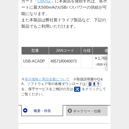
カード「
CBUS2
」に本製品を接続すれば、各ポ
ートに最大500mAのUSBバスパワーの供給が可
能になります。
また本製品は弊社製ドライブ製品など、下記の
製品でもご利用いただけます。
型番
JANコード
仕様
価格
￥1,760
USB-ACADP
4957180040073
（税抜￥1,600）
※
表示価格と商品全般について
※取扱説明書やQ＆
A、ソフトウェア等の各種ダウンロードは
を、保守サービスをご検討の方は
をクリックして
ご覧ください。
概要・特長
ギャラリー・仕様