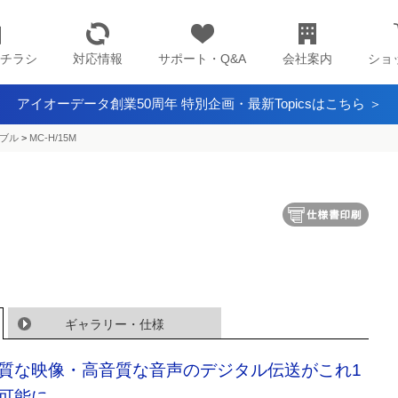
チラシ
対応情報
サポート・Q&A
会社案内
ショ
アイオーデータ創業50周年 特別企画・最新Topicsはこちら ＞
ブル
>
MC-H/15M
ギャラリー・仕様
質な映像・高音質な音声のデジタル伝送がこれ1
可能に