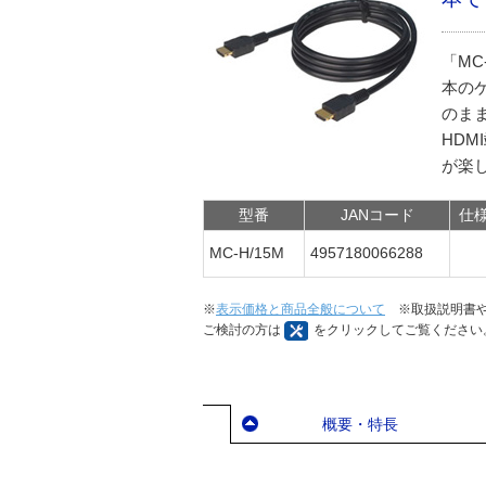
「MC
本の
のま
HD
が楽
型番
JANコード
仕
MC-H/15M
4957180066288
※
表示価格と商品全般について
※取扱説明書や
ご検討の方は
をクリックしてご覧ください
概要・特長