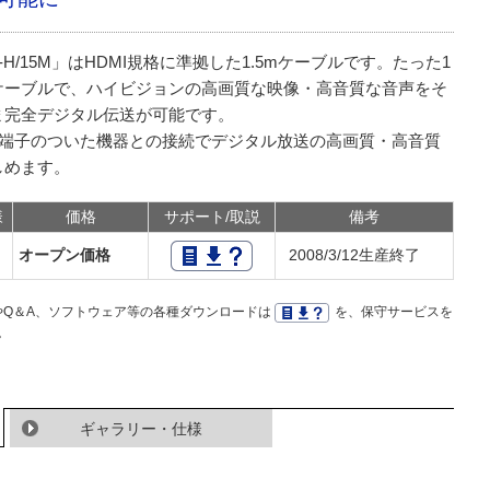
-H/15M」はHDMI規格に準拠した1.5mケーブルです。たった1
ケーブルで、ハイビジョンの高画質な映像・高音質な音声をそ
ま完全デジタル伝送が可能です。
MI端子のついた機器との接続でデジタル放送の高画質・高音質
しめます。
様
価格
サポート/取説
備考
オープン価格
2008/3/12生産終了
Q＆A、ソフトウェア等の各種ダウンロードは
を、保守サービスを
。
ギャラリー・仕様