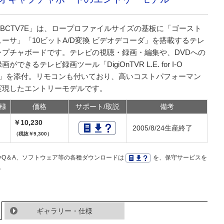
-BCTV7E」は、ロープロファイルサイズの基板に「ゴースト
ーサ」「10ビットA/D変換 ビデオデコーダ」を搭載するテレ
ャプチャボードです。テレビの視聴・録画・編集や、DVDへの
画ができるテレビ録画ツール「DigiOnTVR L.E. for I-O
TA」を添付。リモコンも付いており、高いコストパフォーマン
実現したエントリーモデルです。
様
価格
サポート/取説
備考
￥10,230
2005/8/24生産終了
（税抜￥9,300）
Q＆A、ソフトウェア等の各種ダウンロードは
を、保守サービスを
。
ギャラリー・仕様