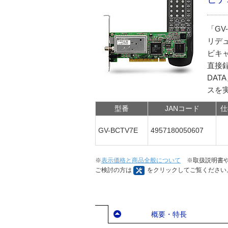
「GV
リデュ
ビキ
直接録
DA
スを
型番
JANコード
仕
GV-BCTV7E
4957180050607
※
表示価格と商品全般について
※取扱説明書や
ご検討の方は
をクリックしてご覧ください
概要・特長