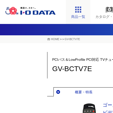
商品一覧
カタログ・
HOME
>
>
GV-BCTV7E
PCIバス＆LowProfile PCI対応
GV-BCTV7E
概要・特長
ゴー
ビデ