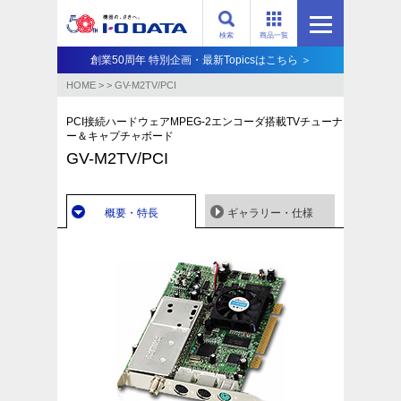
検索
商品一覧
創業50周年 特別企画・最新Topicsはこちら ＞
HOME
>
>
GV-M2TV/PCI
PCI接続ハードウェアMPEG-2エンコーダ搭載TVチューナ
ー＆キャプチャボード
GV-M2TV/PCI
概要・特長
ギャラリー・仕様