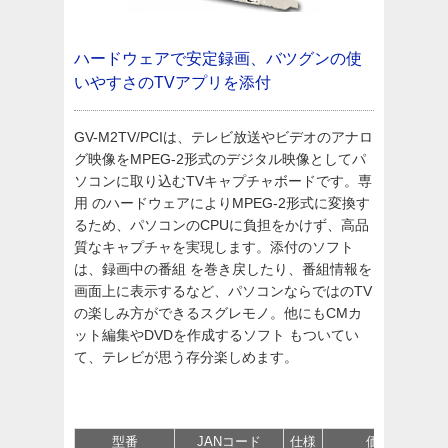
ハードウェアで安定録画、バツグンの使
いやすさのTVアプリを添付
GV-M2TV/PCIは、テレビ放送やビデオのアナロ
グ映像をMPEG-2形式のデジタル映像としてパ
ソコンに取り込むTVキャプチャボードです。専
用 のハードウェアによりMPEG-2形式に変換す
るため、パソコンのCPUに負担をかけず、高品
質なキャプチャを実現します。添付のソフト
は、録画中の番組 を巻き戻したり、番組情報を
画面上に表示するなど、パソコンならではのTV
の楽しみ方ができるスグレモノ。他にもCMカ
ット編集やDVDを作成するソフト もついてい
て、テレビが思う存分楽しめます。
型番
JANコード
仕様
価格