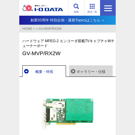
検索
商品一覧
創業50周年 特別企画・最新Topicsはこちら ＞
HOME
>
>
GV-MVP/RX2W
ハードウェア MPEG-2 エンコーダ搭載TVキャプチャWチ
ューナーボード
GV-MVP/RX2W
概要・特長
ギャラリー・仕様