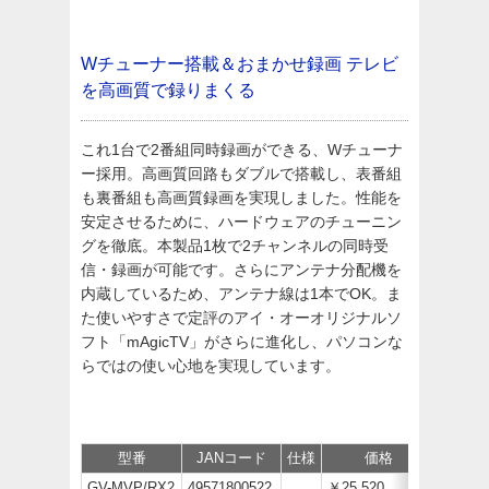
Wチューナー搭載＆おまかせ録画
テレビ
を高画質で録りまくる
これ1台で2番組同時録画ができる、Wチューナ
ー採用。高画質回路もダブルで搭載し、表番組
も裏番組も高画質録画を実現しました。性能を
安定させるために、ハードウェアのチューニン
グを徹底。本製品1枚で2チャンネルの同時受
信・録画が可能です。さらにアンテナ分配機を
内蔵しているため、アンテナ線は1本でOK。ま
た使いやすさで定評のアイ・オーオリジナルソ
フト「mAgicTV」がさらに進化し、パソコンな
らではの使い心地を実現しています。
型番
JANコード
仕様
価格
サポー
GV-MVP/RX2
49571800522
￥25,520