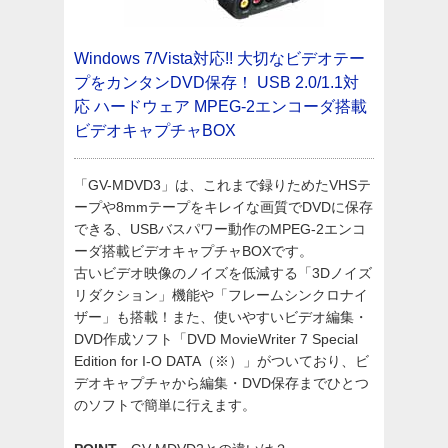
Windows 7/Vista対応!! 大切なビデオテー
プをカンタンDVD保存！ USB 2.0/1.1対
応 ハードウェア MPEG-2エンコーダ搭載
ビデオキャプチャBOX
「GV-MDVD3」は、これまで録りためたVHSテ
ープや8mmテープをキレイな画質でDVDに保存
できる、USBバスパワー動作のMPEG-2エンコ
ーダ搭載ビデオキャプチャBOXです。
古いビデオ映像のノイズを低減する「3Dノイズ
リダクション」機能や「フレームシンクロナイ
ザー」も搭載！また、使いやすいビデオ編集・
DVD作成ソフト「DVD MovieWriter 7 Special
Edition for I-O DATA（※）」がついており、ビ
デオキャプチャから編集・DVD保存までひとつ
のソフトで簡単に行えます。