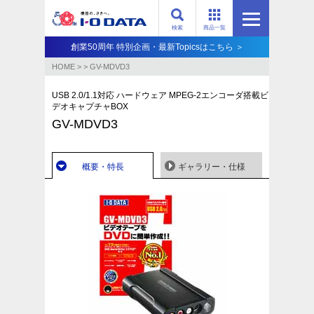
検索
商品一覧
創業50周年 特別企画・最新Topicsはこちら ＞
HOME
>
>
GV-MDVD3
USB 2.0/1.1対応 ハードウェア MPEG-2エンコーダ搭載ビ
デオキャプチャBOX
GV-MDVD3
概要・特長
ギャラリー・仕様