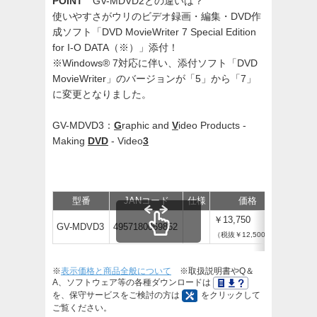
POINT
GV-MDVD2との違いは？
使いやすさがウリのビデオ録画・編集・DVD作
成ソフト「DVD MovieWriter 7 Special Edition
for I-O DATA（※）」添付！
※Windows® 7対応に伴い、添付ソフト「DVD
MovieWriter」のバージョンが「5」から「7」
に変更となりました。
GV-MDVD3：
G
raphic and
V
ideo Products -
Making
DVD
- Video
3
型番
JANコード
仕様
価格
保守
￥13,750
GV-MDVD3
4957180069852
（税抜￥12,500）
※
表示価格と商品全般について
※取扱説明書やQ＆
A、ソフトウェア等の各種ダウンロードは
を、保守サービスをご検討の方は
をクリックして
ご覧ください。