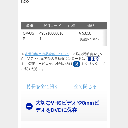
BOX
型番
JANコード
仕様
価格
サポート/取
GV-US
495718008016
￥5,830
B
1
（税抜￥5,300）
※
表示価格と商品全般について
※取扱説明書やQ＆
A、ソフトウェア等の各種ダウンロードは
を、保守サービスをご検討の方は
をクリックして
ご覧ください。
特長を全て開く
全て閉じる
大切なVHSビデオや8mmビ
デオをDVDに保存