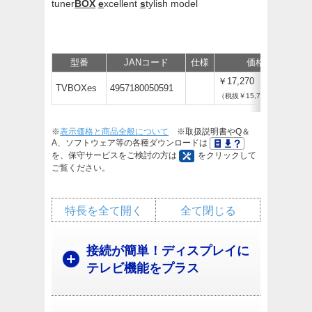
tuner
BOX
e
xcellent
s
tylish model
型番
JANコード
仕様
価格
￥17,270
TVBOXes
4957180050591
（税抜￥15,700）
※
表示価格と商品全般について
※取扱説明書やQ＆
A、ソフトウェア等の各種ダウンロードは
を、保守サービスをご検討の方は
をクリックして
ご覧ください。
特長を全て開く
全て閉じる
接続が簡単！ディスプレイに
テレビ機能をプラス