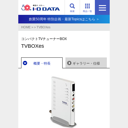
検索
商品一覧
創業50周年 特別企画・最新Topicsはこちら ＞
HOME
>
>
TVBOXes
コンパクトTVチューナーBOX
TVBOXes
概要・特長
ギャラリー・仕様