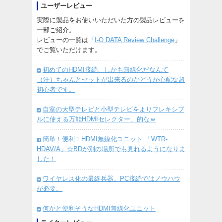
ユーザーレビュー
実際に製品をお使いいただいた方の製品レビューを
一部ご紹介。
レビューの一覧は「
I-O DATA Review Challenge
」
でご覧いただけます。
初めてのHDMI接続、しかも無線化だなんて
（汗）ちゃんとセットが出来るのかどうか心配な超
初心者です。
自室の大型テレビと小型テレビをよりフレキシブ
ルに使える万能HDMIセレクター、的なｗ
簡単！便利！HDMI無線化ユニット 「WTR-
HDAV/A」☆BDが別の場所でも見れるようになりま
した！
ワイヤレス化の最終兵器。PC接続ではノウハウ
が必要。
何かと便利そうなHDMI無線化ユニット