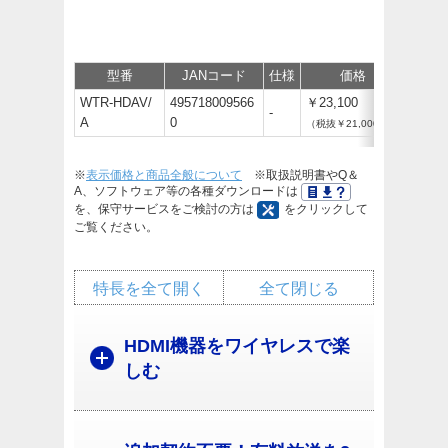
型番
JANコード
仕様
価格
保守
WTR-HDAV/
495718009566
￥23,100
-
A
0
（税抜￥21,000）
※
表示価格と商品全般について
※取扱説明書やQ＆
A、ソフトウェア等の各種ダウンロードは
を、保守サービスをご検討の方は
をクリックして
ご覧ください。
特長を全て開く
全て閉じる
HDMI機器をワイヤレスで楽
しむ