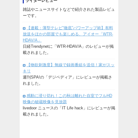
ライターレビュー
雑誌やニュースサイトなどで紹介された製品レビュ
ーです。
【連載：薄型テレビ“徹底”パワーアップ術】有料
放送をほかの部屋でも楽しめる、アイオー「WTR-
HDAV/A」
日経Trendynetに「WTR-HDAV/A」のレビューが掲
載されました。
【物欲刺激度】無線で録画番組を送信！家がスッ
キリ
週刊SPA!の「デジペディア」にレビューが掲載さ
れました。
感動に浸り切れ！この秋は離れた自室でフルHD
映像の秘蔵映像を見放題
livedoor ニュースの「IT Life hack」にレビューが掲
載されました。