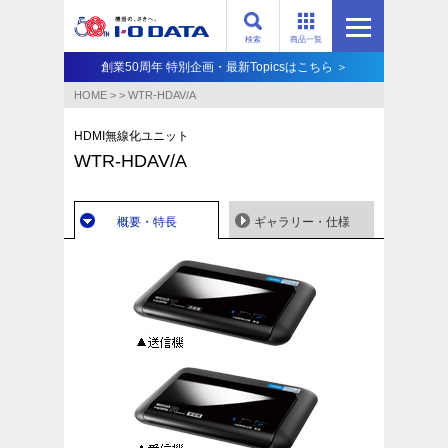
検索
商品一覧
創業50周年 特別企画・最新Topicsはこちら ＞
HOME
>
>
WTR-HDAV/A
HDMI無線化ユニット
WTR-HDAV/A
概要・特長
ギャラリー・仕様