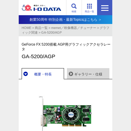
検索
商品一覧
創業50周年 特別企画・最新Topicsはこちら ＞
HOME
>
商品一覧
>
memet／映像機器／チューナー
>
グラフ
ィック関連
>
GA-5200/AGP
GeForce FX 5200搭載 AGP用グラフィックアクセラレー
タ
GA-5200/AGP
概要・特長
ギャラリー・仕様