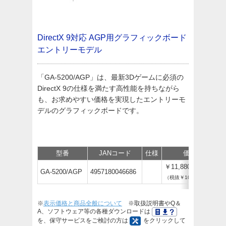
DirectX 9対応 AGP用グラフィックボード
エントリーモデル
「GA-5200/AGP」は、最新3Dゲームに必須の
DirectX 9の仕様を満たす高性能を持ちながら
も、お求めやすい価格を実現したエントリーモ
デルのグラフィックボードです。
型番
JANコード
仕様
価格
￥11,880
GA-5200/AGP
4957180046686
（税抜￥10,800）
※
表示価格と商品全般について
※取扱説明書やQ＆
A、ソフトウェア等の各種ダウンロードは
を、保守サービスをご検討の方は
をクリックして