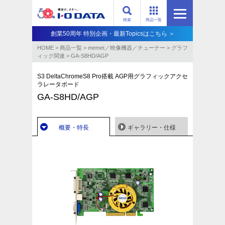
検索
商品一覧
創業50周年 特別企画・最新Topicsはこちら ＞
HOME
>
商品一覧
>
memet／映像機器／チューナー
>
グラフ
ィック関連
>
GA-S8HD/AGP
S3 DeltaChromeS8 Pro搭載 AGP用グラフィックアクセ
ラレータボード
GA-S8HD/AGP
概要・特長
ギャラリー・仕様