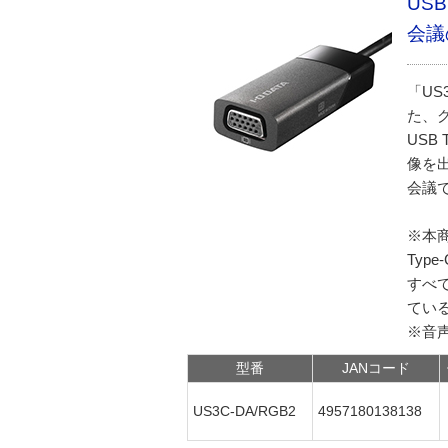
USB
会議
「US3
た、
USB
像を
会議
※本商
Typ
すべての
てい
※音
型番
JANコード
US3C-DA/RGB2
4957180138138