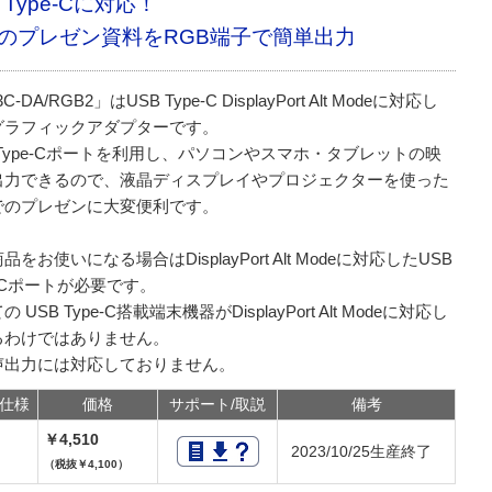
 Type-Cに対応！
のプレゼン資料をRGB端子で簡単出力
C-DA/RGB2」はUSB Type-C DisplayPort Alt Modeに対応し
グラフィックアダプターです。
 Type-Cポートを利用し、パソコンやスマホ・タブレットの映
出力できるので、液晶ディスプレイやプロジェクターを使った
でのプレゼンに大変便利です。
品をお使いになる場合はDisplayPort Alt Modeに対応したUSB
e-Cポートが必要です。
 USB Type-C搭載端末機器がDisplayPort Alt Modeに対応し
るわけではありません。
声出力には対応しておりません。
仕様
価格
サポート/取説
備考
￥4,510
2023/10/25生産終了
（税抜￥4,100）