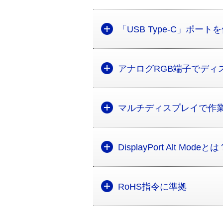
「USB Type-C」ポー
アナログRGB端子でディ
マルチディスプレイで作
DisplayPort Alt Modeと
RoHS指令に準拠