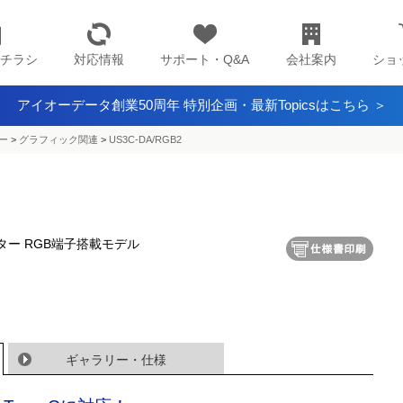
チラシ
対応情報
サポート・Q&A
会社案内
ショ
アイオーデータ創業50周年 特別企画・最新Topicsはこちら ＞
ー
>
グラフィック関連
>
US3C-DA/RGB2
プター RGB端子搭載モデル
ギャラリー・仕様