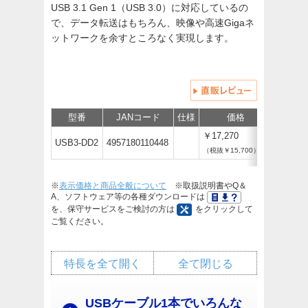
USB 3.1 Gen 1（USB 3.0）に対応しているの
で、データ転送はもちろん、映像や高速Gigaネ
ットワークを余すところなく実現します。
型番
JANコード
仕様
価格
保守
￥17,270
USB3-DD2
4957180110448
（税抜￥15,700）
※
表示価格と商品全般について
※取扱説明書やQ＆
A、ソフトウェア等の各種ダウンロードは
を、保守サービスをご検討の方は
をクリックして
ご覧ください。
特長を全て開く
全て閉じる
USBケーブル1本でいろんな