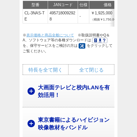
型番
JANコード
仕様
価格
サポ
CL-3NAS-T
495718009292
￥1,925,000
-
E
8
（税抜￥1,750,000）
※
表示価格と商品全般について
※取扱説明書やQ＆
A、ソフトウェア等の各種ダウンロードは
を、保守サービスをご検討の方は
をクリックして
ご覧ください。
特長を全て開く
全て閉じる
大画面テレビと校内LANを有
効活用！
東京書籍によるハイビジョン
映像教材をバンドル