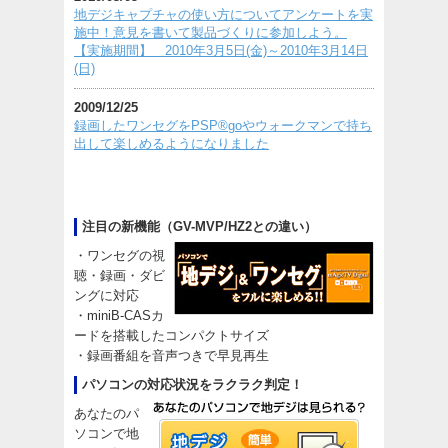
地デジキャプチャの使い方についてアンケートを実
施中！意見を書いて製品づくりに参加しよう。
【実施期間】 2010年3月5日(金)～2010年3月14日
(日)
2009/12/25
録画したワンセグをPSP®goやウォークマンで持ち
出して楽しめるようになりました
注目の新機能（GV-MVP/HZ2との違い）
・ワンセグの視
聴・録画・ダビ
ングに対応
・miniB-CASカ
ードを搭載したコンパクトサイズ
・録画番組を音声つきで早見再生
パソコンの対応状況をラクラク判定！
あなたのパ
ソコンで地