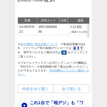
P
roducts / model
HZ
3
rd
型番
JANコード
仕様
価格
サポート
GV-MVP/H
49571800848
￥12,650
Z3
86
（税抜￥11,500）
※
表示価格と商品全般について
※取扱説明書やQ＆
A、ソフトウェア等の各種ダウンロードは
を、保守サービスをご検討の方は
をクリックして
ご覧ください。
※ブルーレイディスクへのダビング／ムーブの機能は、
「AACSキー」の有効期限の終了後はお使いいただくこ
とができなくなります。
有効期限はこちらをご確認くだ
さい。
特長を全て開く
全て閉じる
これ1台で「地デジ」も「ワ