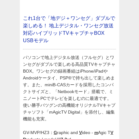
これ1台で「地デジ＋ワンセグ」ダブルで
楽しめる！
地上デジタル・ワンセグ放送
対応ハイブリッドTVキャプチャBOX
USBモデル
パソコンで地上デジタル放送（フルセグ）とワ
ンセグがダブルで楽しめる高品質TVキャプチャ
BOX。ワンセグの録画番組はiPhone/iPadや
Androidケータイ、PSP®で持ち出して楽しめま
す。また、miniB-CASカードを採用したコンパ
クトサイズと、「Netbookモード」搭載で、ミ
ニノートPCでテレビを楽しむのに最適です。
使い勝手バツグンの高機能オリジナルTVキャプ
チャソフト「mAgicTV Digital」を添付し、編集
機能も充実。
GV-MVP/HZ3：
G
raphic and
V
ideo -
m
Agic T
V