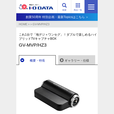
検索
商品一覧
創業50周年 特別企画・最新Topicsはこちら ＞
HOME
>
>
GV-MVP/HZ3
これ1台で「地デジ＋ワンセグ」！ダブルで楽しめるハイ
ブリッドTVキャプチャBOX
GV-MVP/HZ3
概要・特長
ギャラリー・仕様