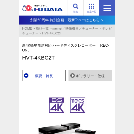
検索
商品一覧
創業50周年 特別企画・最新Topicsはこちら ＞
HOME
>
商品一覧
>
memet／映像機器／チューナー
>
テレビ
チューナー
>
HVT-4KBC2T
新4K衛星放送対応 ハードディスクレコーダー 「REC-
ON」
HVT-4KBC2T
概要・特長
ギャラリー・仕様