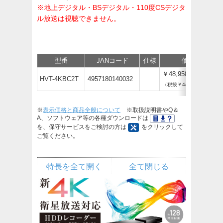
※地上デジタル・BSデジタル・110度CSデジタ
ル放送は視聴できません。
型番
JANコード
仕様
価格
￥48,950
HVT-4KBC2T
4957180140032
（税抜￥44,500）
※
表示価格と商品全般について
※取扱説明書やQ＆
A、ソフトウェア等の各種ダウンロードは
を、保守サービスをご検討の方は
をクリックして
ご覧ください。
特長を全て開く
全て閉じる