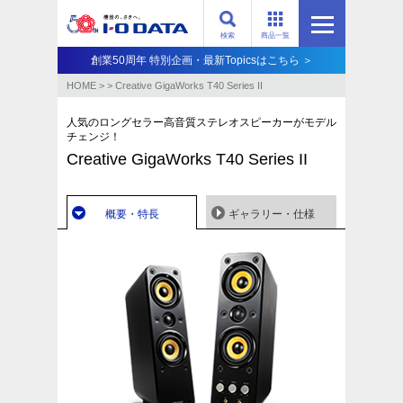
検索
商品一覧
創業50周年 特別企画・最新Topicsはこちら ＞
HOME
>
>
Creative GigaWorks T40 Series II
人気のロングセラー高音質ステレオスピーカーがモデル
チェンジ！
Creative GigaWorks T40 Series II
概要・特長
ギャラリー・仕様