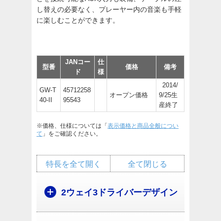
し替えの必要なく、プレーヤー内の音楽も手軽
に楽しむことができます。
JANコー
仕
型番
価格
備考
ド
様
2014/
GW-T
45712258
オープン価格
9/25生
40-II
95543
産終了
※価格、仕様については「
表示価格と商品全般につい
て
」をご確認ください。
特長を全て開く
全て閉じる
2ウェイ3ドライバーデザイン