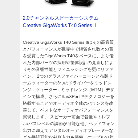
2.0チャンネルスピーカーシステム
Creative GigaWorks T40 Series II
Creative GigaWorks T40 Series IIはその高音質
とパフォーマンスが世界中で絶賛され数々の賞
を受賞したGigaWorks T40をベースに、より優
れた内部パーツの採用や筐体設計の見直しによ
りその音響性能とフィニッシングを更にリファ
イン。 2つのグラスファイバーコーンと布製ド
ームツィーターの3つのドライバーをミッドレ
ンジ - ツィーター - ミッドレンジ（MTM）デザ
インで構成、さらにBasXPort™テクノロジーを
搭載することでオーディオ全体のバランスを改
善して、ベストなオーディオパフォーマンスを
実現します。 スピーカー前面で音量やトレブ
ル/バスレベルの調節が可能な他、ヘッドフォン
出力に加えてデジタルオーディオプレーヤーな
どを接続可能なAUX入力も装備、ケーブルの差