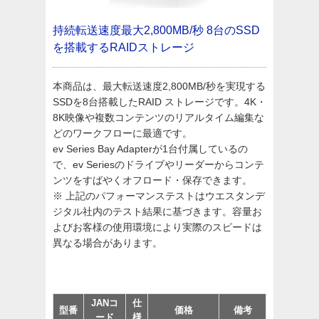
持続転送速度最大2,800MB/秒
8台のSSD
を搭載するRAIDストレージ
本商品は、最大転送速度2,800MB/秒を実現する
SSDを8台搭載したRAID ストレージです。4K・
8K映像や複数コンテンツのリアルタイム編集な
どのワークフローに最適です。
ev Series Bay Adapterが1台付属しているの
で、ev Seriesのドライブやリーダーからコンテ
ンツをすばやくオフロード・保存できます。
※ 上記のパフォーマンステストはウエスタンデ
ジタル社内のテスト結果に基づきます。容量お
よびお客様の使用環境により実際のスピードは
異なる場合があります。
JANコ
仕
型番
価格
備考
ード
様