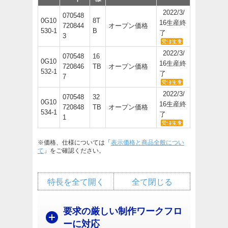
2022/3/
070548
0G10
8T
16生産終
720844
オープン価格
530-1
B
了
3
2022/3/
070548
16
0G10
16生産終
720846
TB
オープン価格
532-1
了
7
2022/3/
070548
32
0G10
16生産終
720848
TB
オープン価格
534-1
了
1
※価格、仕様については「
表示価格と商品全般につい
て
」をご確認ください。
特長を全て開く
全て閉じる
要求の厳しい制作ワークフロ
ーに対応