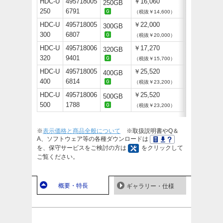
HDC-U
495718005
￥16,060
250GB
250
6791
（税抜￥14,600）
HDC-U
495718005
￥22,000
300GB
300
6807
（税抜￥20,000）
HDC-U
495718006
￥17,270
320GB
320
9401
（税抜￥15,700）
HDC-U
495718005
￥25,520
400GB
400
6814
（税抜￥23,200）
HDC-U
495718006
￥25,520
500GB
500
1788
（税抜￥23,200）
※
表示価格と商品全般について
※取扱説明書やQ＆
A、ソフトウェア等の各種ダウンロードは
を、保守サービスをご検討の方は
をクリックして
ご覧ください。
概要・特長
ギャラリー・仕様