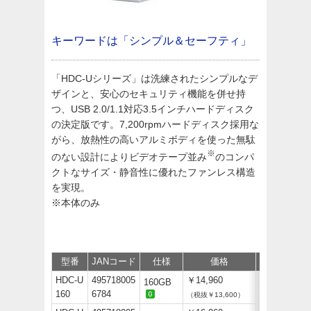
キーワードは「シンプル＆セーフティ」
「HDC-Uシリーズ」は洗練されたシンプルなデ
ザインと、安心のセキュリティ機能を併せ持
つ、USB 2.0/1.1対応3.5インチハードディスク
の決定版です。7,200rpmハードディスク採用な
がら、放熱性の高いアルミボディを使った無駄
※
のない設計によりビデオテープ並み
のコンパ
クトなサイズ・静音性に優れたファンレス構造
を実現。
※本体のみ
型番
JANコード
仕様
価格
サポート/取
HDC-U
495718005
￥14,960
160GB
160
6784
（税抜￥13,600）