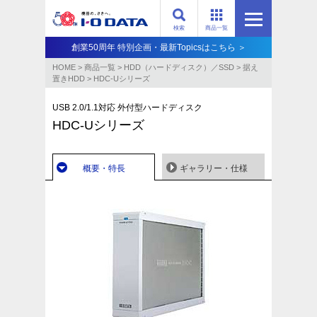
検索
商品一覧
創業50周年 特別企画・最新Topicsはこちら ＞
HOME
>
商品一覧
>
HDD（ハードディスク）／SSD
>
据え
置きHDD
>
HDC-Uシリーズ
USB 2.0/1.1対応 外付型ハードディスク
HDC-Uシリーズ
概要・特長
ギャラリー・仕様